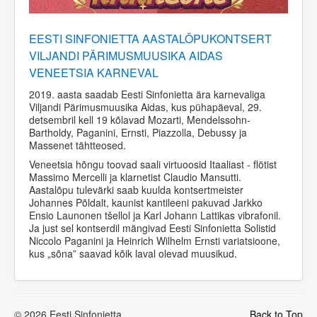
EESTI SINFONIETTA AASTALÕPUKONTSERT
VILJANDI PÄRIMUSMUUSIKA AIDAS
VENEETSIA KARNEVAL
2019. aasta saadab Eesti Sinfonietta ära karnevaliga
Viljandi Pärimusmuusika Aidas, kus pühapäeval, 29.
detsembril kell 19 kõlavad Mozarti, Mendelssohn-
Bartholdy, Paganini, Ernsti, Piazzolla, Debussy ja
Massenet tähtteosed.
Veneetsia hõngu toovad saali virtuoosid Itaaliast - flötist
Massimo Mercelli ja klarnetist Claudio Mansutti.
Aastalõpu tulevärki saab kuulda kontsertmeister
Johannes Põldalt, kaunist kantileeni pakuvad Jarkko
Ensio Launonen tšellol ja Karl Johann Lattikas vibrafonil.
Ja just sel kontserdil mängivad Eesti Sinfonietta Solistid
Niccolo Paganini ja Heinrich Wilhelm Ernsti variatsioone,
kus „sõna” saavad kõik laval olevad muusikud.
© 2026 Eesti Sinfonietta
Back to Top