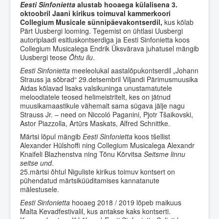
Eesti Sinfonietta
alustab hooaega külalisena 3.
oktoobril Jaani kirikus toimuval kammerkoori
Collegium Musicale sünnipäevakontserdil,
kus kõlab
Pärt Uusbergi looming. Tegemist on ühtlasi Uusbergi
autoriplaadi esitluskontserdiga ja Eesti Sinfonietta koos
Collegium Musicalega Endrik Üksvärava juhatusel mängib
Uusbergi teose
Õhtu ilu
.
Eesti Sinfonietta
meeleolukal aastalõpukontserdil „Johann
Strauss ja sõbrad“ 29.detsembril Viljandi Pärimusmuusika
Aidas kõlavad lisaks valsikuninga unustamatutele
meloodiatele teosed helimeistritelt, kes on jätnud
muusikamaastikule vähemalt sama sügava jälje nagu
Strauss Jr. – need on Niccoló Paganini, Pjotr Tšaikovski,
Astor Piazzolla, Artūrs Maskats, Alfred Schnittke.
Märtsi lõpul mängib
Eesti Sinfonietta
koos tšellist
Alexander Hülshoffi ning Collegium Musicalega Alexandr
Knaifeli Blazhenstva ning Tõnu Kõrvitsa
Seitsme linnu
seitse und
.
25.märtsi õhtul Niguliste kirikus toimuv kontsert on
pühendatud märtsiküüditamises kannatanute
mälestusele.
Eesti Sinfonietta
hooaeg 2018 / 2019 lõpeb maikuus
Malta Kevadfestivalil, kus antakse kaks kontserti.