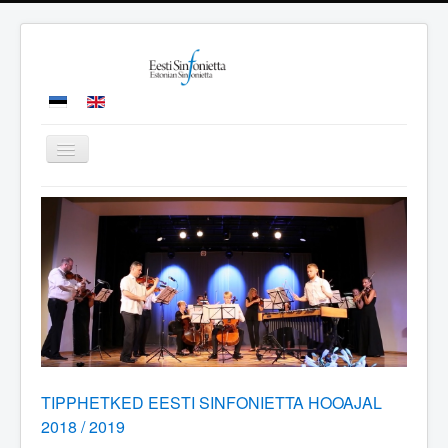
Toggle
Navigation
ESILEHT
ORKESTER
KONTSERDID
MEEDIA
KONTAKT
TIPPHETKED EESTI SINFONIETTA HOOAJAL
2018 / 2019